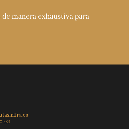
s de manera exhaustiva para
utasmifra.es
0 583