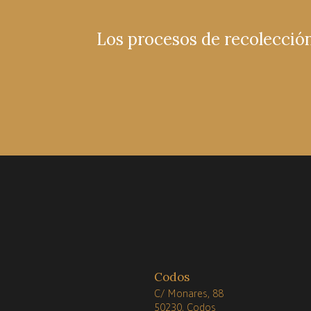
Los procesos de recolecció
Codos
C/ Monares, 88
50230, Codos