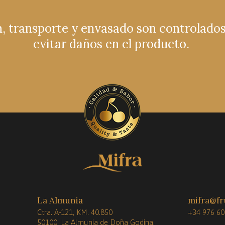
n, transporte y envasado son controlado
evitar daños en el producto.
La Almunia
mifra@fr
Ctra. A-121, KM. 40.850
+34 976 60
50100, La Almunia de Doña Godina.