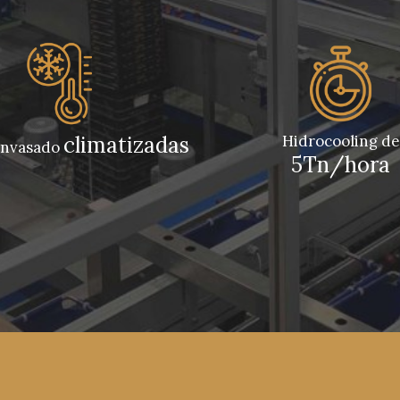
climatizadas
Hidrocooling de
 envasado
5Tn/hora